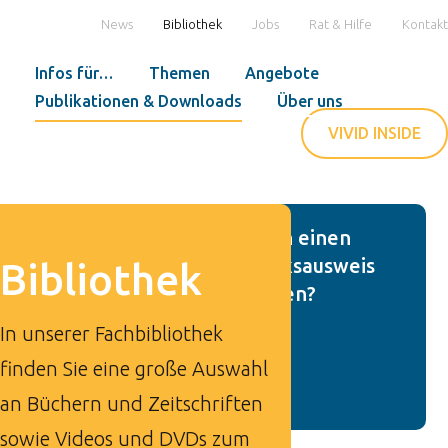
News
Bibliothek
Jobs
Rat & Hilfe
Kontakt
Infos für…
Themen
Angebote
Publikationen & Downloads
Über uns
VIVID INSIDE
Sie wollen einen
Bibliotheksausweis
Bibliothek
beantragen?
In unserer Fachbibliothek
finden Sie eine große Auswahl
an Büchern und Zeitschriften
sowie Videos und DVDs zum