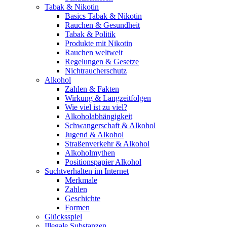
Tabak & Nikotin
Basics Tabak & Nikotin
Rauchen & Gesundheit
Tabak & Politik
Produkte mit Nikotin
Rauchen weltweit
Regelungen & Gesetze
Nichtraucherschutz
Alkohol
Zahlen & Fakten
Wirkung & Langzeitfolgen
Wie viel ist zu viel?
Alkoholabhängigkeit
Schwangerschaft & Alkohol
Jugend & Alkohol
Straßenverkehr & Alkohol
Alkoholmythen
Positionspapier Alkohol
Suchtverhalten im Internet
Merkmale
Zahlen
Geschichte
Formen
Glücksspiel
Illegale Substanzen