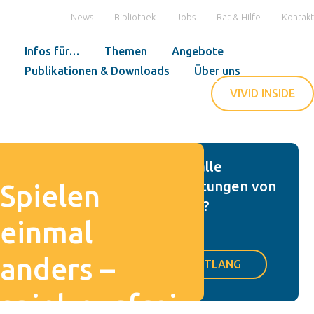
News
Bibliothek
Jobs
Rat & Hilfe
Kontakt
Infos für…
Themen
Angebote
Publikationen & Downloads
Über uns
VIVID INSIDE
Du willst alle
Veranstaltungen von
Spielen
uns sehen?
einmal
anders –
HIER ENTLANG
spielzeugfrei