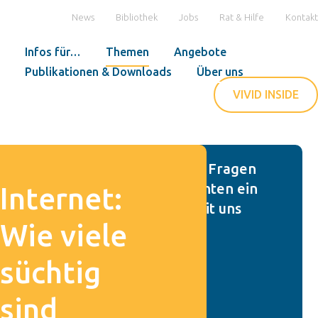
News
Bibliothek
Jobs
Rat & Hilfe
Kontakt
Infos für…
Themen
Angebote
Publikationen & Downloads
Über uns
VIVID INSIDE
Sie haben Fragen
oder möchten ein
Internet:
Projekt mit uns
Wie viele
starten?
süchtig
sind