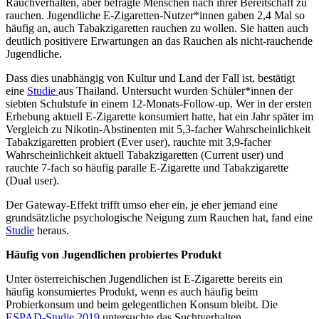
Rauchverhalten, aber befragte Menschen nach ihrer Bereitschaft zu
rauchen. Jugendliche E-Zigaretten-Nutzer*innen gaben 2,4 Mal so
häufig an, auch Tabakzigaretten rauchen zu wollen. Sie hatten auch
deutlich positivere Erwartungen an das Rauchen als nicht-rauchende
Jugendliche.
Dass dies unabhängig von Kultur und Land der Fall ist, bestätigt
eine
Studie
aus Thailand. Untersucht wurden Schüler*innen der
siebten Schulstufe in einem 12-Monats-Follow-up. Wer in der ersten
Erhebung aktuell E-Zigarette konsumiert hatte, hat ein Jahr später im
Vergleich zu Nikotin-Abstinenten mit 5,3-facher Wahrscheinlichkeit
Tabakzigaretten probiert (Ever user), rauchte mit 3,9-facher
Wahrscheinlichkeit aktuell Tabakzigaretten (Current user) und
rauchte 7-fach so häufig paralle E-Zigarette und Tabakzigarette
(Dual user).
Der Gateway-Effekt trifft umso eher ein, je eher jemand eine
grundsätzliche psychologische Neigung zum Rauchen hat, fand eine
Studie
heraus.
Häufig von Jugendlichen probiertes Produkt
Unter österreichischen Jugendlichen ist E-Zigarette bereits ein
häufig konsumiertes Produkt, wenn es auch häufig beim
Probierkonsum und beim gelegentlichen Konsum bleibt. Die
ESPAD-Studie 2019
untersuchte das Suchtverhalten