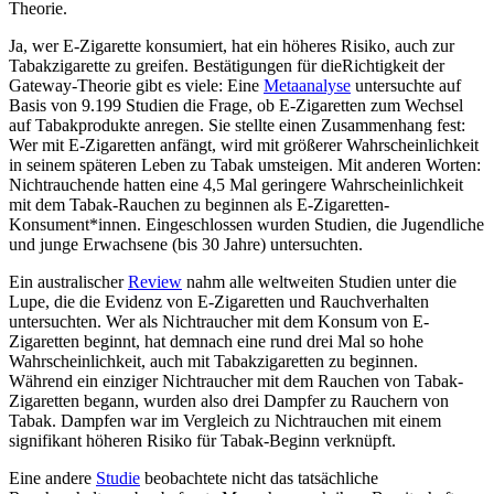
Theorie.
Ja, wer E-Zigarette konsumiert, hat ein höheres Risiko, auch zur
Tabakzigarette zu greifen. Bestätigungen für dieRichtigkeit der
Gateway-Theorie gibt es viele: Eine
Metaanalyse
untersuchte auf
Basis von 9.199 Studien die Frage, ob E-Zigaretten zum Wechsel
auf Tabakprodukte anregen. Sie stellte einen Zusammenhang fest:
Wer mit E-Zigaretten anfängt, wird mit größerer Wahrscheinlichkeit
in seinem späteren Leben zu Tabak umsteigen. Mit anderen Worten:
Nichtrauchende hatten eine 4,5 Mal geringere Wahrscheinlichkeit
mit dem Tabak-Rauchen zu beginnen als E-Zigaretten-
Konsument*innen. Eingeschlossen wurden Studien, die Jugendliche
und junge Erwachsene (bis 30 Jahre) untersuchten.
Ein australischer
Review
nahm alle weltweiten Studien unter die
Lupe, die die Evidenz von E-Zigaretten und Rauchverhalten
untersuchten. Wer als Nichtraucher mit dem Konsum von E-
Zigaretten beginnt, hat demnach eine rund drei Mal so hohe
Wahrscheinlichkeit, auch mit Tabakzigaretten zu beginnen.
Während ein einziger Nichtraucher mit dem Rauchen von Tabak-
Zigaretten begann, wurden also drei Dampfer zu Rauchern von
Tabak. Dampfen war im Vergleich zu Nichtrauchen mit einem
signifikant höheren Risiko für Tabak-Beginn verknüpft.
Eine andere
Studie
beobachtete nicht das tatsächliche