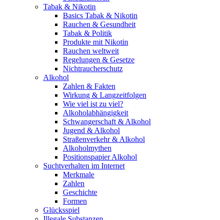
Tabak & Nikotin
Basics Tabak & Nikotin
Rauchen & Gesundheit
Tabak & Politik
Produkte mit Nikotin
Rauchen weltweit
Regelungen & Gesetze
Nichtraucherschutz
Alkohol
Zahlen & Fakten
Wirkung & Langzeitfolgen
Wie viel ist zu viel?
Alkoholabhängigkeit
Schwangerschaft & Alkohol
Jugend & Alkohol
Straßenverkehr & Alkohol
Alkoholmythen
Positionspapier Alkohol
Suchtverhalten im Internet
Merkmale
Zahlen
Geschichte
Formen
Glücksspiel
Illegale Substanzen