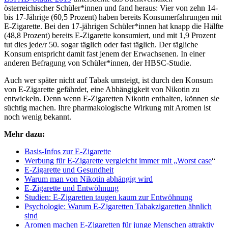
österreichischer Schüler*innen und fand heraus: Vier von zehn 14-
bis 17-Jährige (60,5 Prozent) haben bereits Konsumerfahrungen mit
E-Zigarette. Bei den 17-jährigen Schüler*innen hat knapp die Hälfte
(48,8 Prozent) bereits E-Zigarette konsumiert, und mit 1,9 Prozent
tut dies jede/r 50. sogar täglich oder fast täglich. Der tägliche
Konsum entspricht damit fast jenem der Erwachsenen. In einer
anderen Befragung von Schüler*innen, der HBSC-Studie.
Auch wer später nicht auf Tabak umsteigt, ist durch den Konsum
von E-Zigarette gefährdet, eine Abhängigkeit von Nikotin zu
entwickeln. Denn wenn E-Zigaretten Nikotin enthalten, können sie
süchtig machen. Ihre pharmakologische Wirkung mit Aromen ist
noch wenig bekannt.
Mehr dazu:
Basis-Infos zur E-Zigarette
Werbung für E-Zigarette vergleicht immer mit „Worst case
“
E-Zigarette und Gesundheit
Warum man von Nikotin abhängig wird
E-Zigarette und Entwöhnung
Studien: E-Zigaretten taugen kaum zur Entwöhnung
Psychologie: Warum E-Zigaretten Tabakzigaretten ähnlich
sind
Aromen machen E-Zigaretten für junge Menschen attraktiv